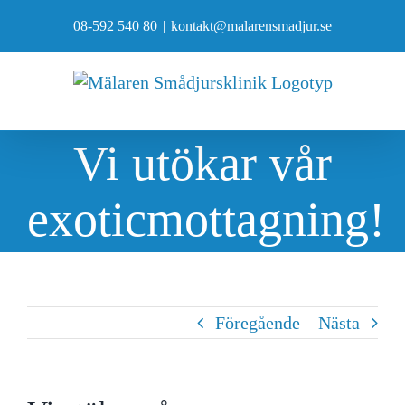
Fortsätt
08-592 540 80
|
kontakt@malarensmadjur.se
till
innehållet
Vi utökar vår
exoticmottagning!
Föregående
Nästa