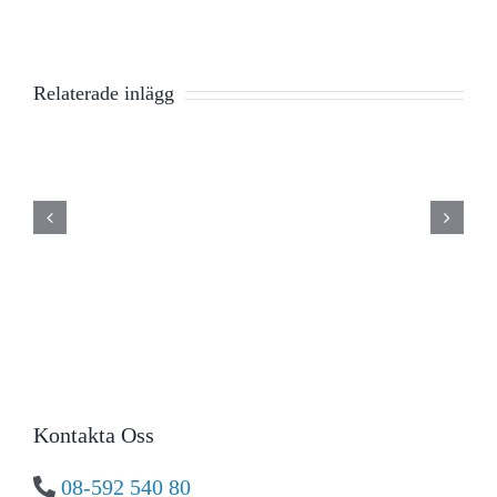
Relaterade inlägg
Vill
du
Fåglar
Vard
Sommartider
jobba
och
igen
hos
reptiler
oss?
Kontakta Oss
08-592 540 80